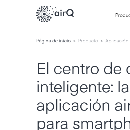
Produ
>
>
Página de inicio
Producto
Aplicación 
El centro de 
inteligente: la
aplicación ai
para smartp