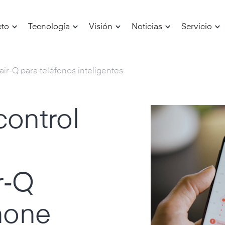
cto
Tecnología
Visión
Noticias
Servicio
air-Q para teléfonos inteligentes
control
r‑Q
hone