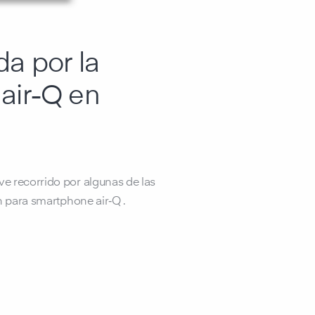
da por la
 air-Q en
 recorrido por algunas de las
n para smartphone air‑Q .