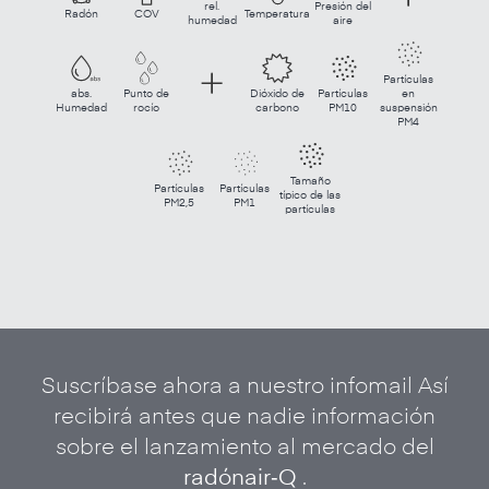
rel.
Presión del
Radón
COV
Temperatura
humedad
aire
Partículas
abs.
Punto de
Dióxido de
Partículas
en
Humedad
rocío
carbono
PM10
suspensión
PM4
Tamaño
Partículas
Partículas
típico de las
PM2,5
PM1
partículas
Suscríbase ahora a nuestro infomail Así
recibirá antes que nadie información
sobre el lanzamiento al mercado del
radónair‑Q
.