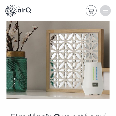
>
Página de inicio
air-Q radón ya está aquí