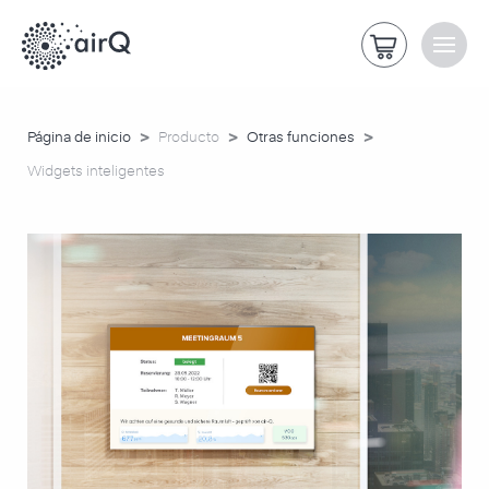
>
>
>
Página de inicio
Producto
Otras funciones
Widgets inteligentes