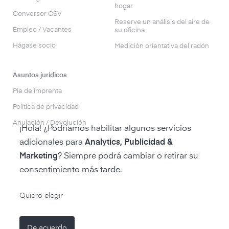
hogar
Conversor CSV
Reserve un análisis del aire de
Empleo / Vacantes
su oficina
Hágase socio
Medición orientativa del radón
Asuntos jurídicos
Pie de imprenta
Política de privacidad
Anulación / Devolución
¡Hola! ¿Podríamos habilitar algunos servicios
adicionales para
Analytics, Publicidad &
Marketing
? Siempre podrá cambiar o retirar su
consentimiento más tarde.
a la tienda air-Q
Quiero elegir
De acuerdo