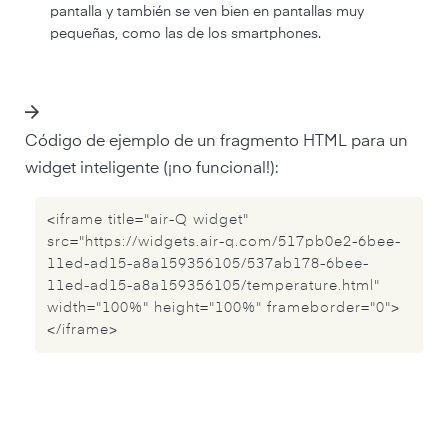
pantalla y también se ven bien en pantallas muy
pequeñas, como las de los smartphones.
Código de ejemplo de un fragmento HTML para un
widget inteligente (¡no funcional!):
<iframe title="air-Q widget"
src="https://widgets.air-q.com/517pb0e2-6bee-
11ed-ad15-a8a159356105/537ab178-6bee-
11ed-ad15-a8a159356105/temperature.html"
width="100%" height="100%" frameborder="0">
</iframe>