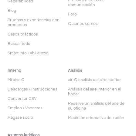
Prensa y medios de
Reparabilidad
comunicación
Blog
Foro
Pruebas y experiencias con
Quiénes somos
productos
Casos prácticos
Buscar todo
Smart Info Lab Leipzig
Interno
Análisis
Mi aire-Q
air-Q análisis del aire interior
Descargas / Instrucciones
Análisis del aire interior en el
hogar
Conversor CSV
Reserve un análisis del aire de
Empleo / Vacantes
su oficina
Hágase socio
Medición orientativa del radón
Asuntos jurídicos