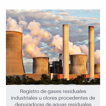
Si su vecino fuma con frecuencia y usted está expuesto
al humo del tabaco, puede solicitar periodos libres de
humo. Para ello, demuestre el riesgo constante para la
salud que supone el aumento de las partículas de
humo controlando la evolución de los niveles de
partículas.
→ Más información sobre la alarma de humo de cigarrillo
Registro de gases residuales
industriales u olores procedentes de
depuradoras de aguas residuales