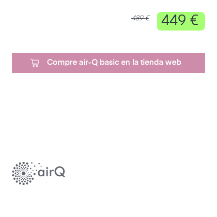
449 €
489 €
Compre air-Q basic en la tienda web