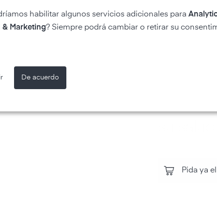
dríamos habilitar algunos servicios adicionales para
Analytic
 & Marketing
? Siempre podrá cambiar o retirar su consenti
Controle 
todos l
r
De acuerdo
aire y la
ambienta
su salud
Pida ya el