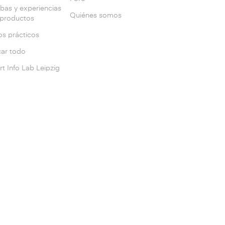
bas y experiencias
Quiénes somos
 productos
s prácticos
ar todo
t Info Lab Leipzig