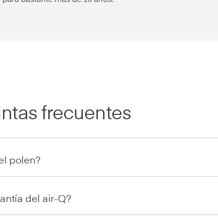
 para bastante más de 10 años.
ntas frecuentes
el polen?
antía del air-Q?