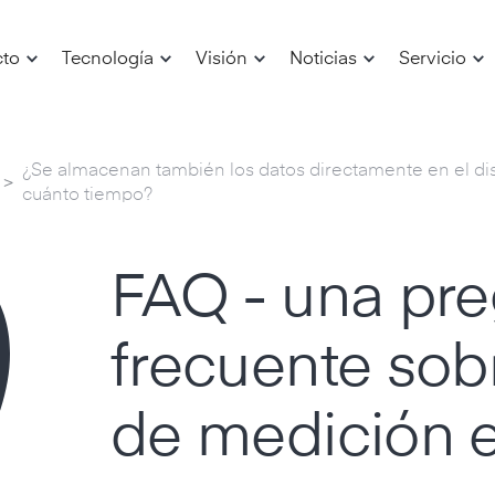
cto
Tecnología
Visión
Noticias
Servicio
¿Se almacenan también los datos directamente en el disp
>
cuánto tiempo?
FAQ - una pr
frecuente sob
de medición e