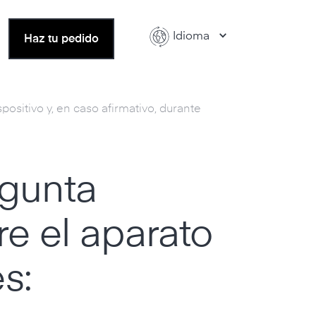
Idioma
Haz tu pedido
ositivo y, en caso afirmativo, durante
egunta
re el aparato
s: