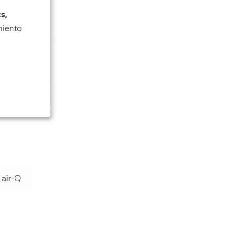
s,
miento
la calidad del aire,
os componentes del
s influencias
les con el air‑Q . Para
 y su rendimiento.
 air-Q