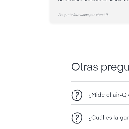
de almacenamiento es suficiente
Pregunta formulada por: Horst R.
Otras pregu
¿Mide el air-Q 
¿Cuál es la gar