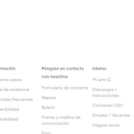
rmación
Póngase en contacto
Interno
con nosotros
eros pasos
Mi aire-Q
Formulario de contacto
al de asistencia
Descargas /
Instrucciones
Repare
untas frecuentes
Conversor CSV
Boletín
enibilidad
Empleo / Vacantes
Prensa y medios de
rabilidad
comunicación
Hágase socio
g
Foro