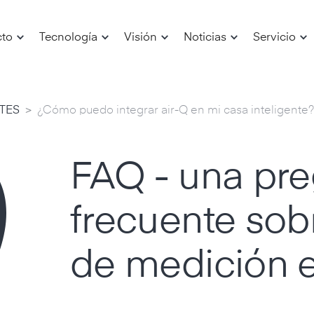
cto
Tecnología
Visión
Noticias
Servicio
>
TES
¿Cómo puedo integrar air-Q en mi casa inteligente?
FAQ - una pr
frecuente sob
de medición e