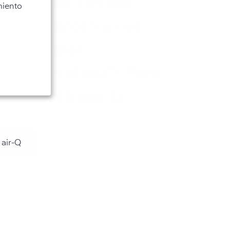
la calidad del aire,
miento
os componentes del
s influencias
les con el air‑Q . Para
 y su rendimiento.
 air-Q