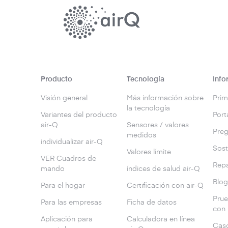
Producto
Tecnología
Info
Visión general
Más información sobre
Prim
la tecnología
Variantes del producto
Port
air-Q
Sensores / valores
Preg
medidos
individualizar air-Q
Sost
Valores límite
VER Cuadros de
Repa
mando
índices de salud air-Q
Blo
Para el hogar
Certificación con air-Q
Prue
Para las empresas
Ficha de datos
con
Aplicación para
Calculadora en línea
Caso