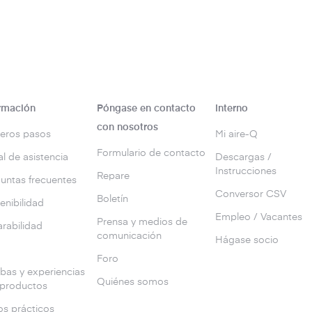
rmación
Póngase en contacto
Interno
con nosotros
eros pasos
Mi aire-Q
Formulario de contacto
al de asistencia
Descargas /
Instrucciones
Repare
untas frecuentes
Conversor CSV
Boletín
enibilidad
Empleo / Vacantes
Prensa y medios de
rabilidad
comunicación
Hágase socio
g
Foro
bas y experiencias
Quiénes somos
 productos
s prácticos