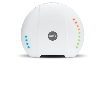
Controle la calidad del aire, todos los
componentes del aire y las influencias
ambientales con el air‑Q . Para su salud y
su rendimiento.