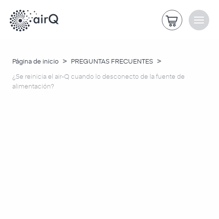
>
>
Página de inicio
PREGUNTAS FRECUENTES
¿Se reinicia el air-Q cuando lo desconecto de la fuente de
alimentación?