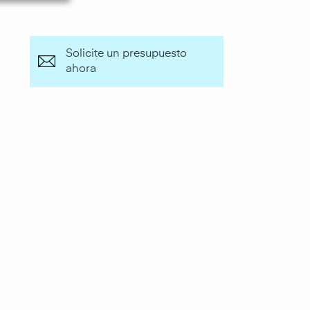
Solicite un presupuesto
ahora
o con nosotros si tiene
re air-Q o fitwel.
encantados de facilitarle