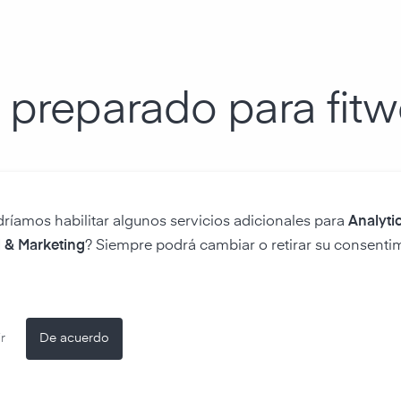
 preparado para fitw
Con la ayuda del cuadro de m
dríamos habilitar algunos servicios adicionales para
Analytic
valores medidos también pu
 & Marketing
? Siempre podrá cambiar o retirar su consenti
presentarse fácilmente para 
público. De modo que los res
certificación sean visibles 
interfaz del cuadro de mando
r
De acuerdo
personalizarse por completo.