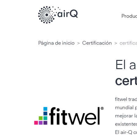
Produ
>
>
Página de inicio
Certificación
certifi
El 
cert
fitwel tr
mundial p
mejorar l
existente
El air-Q c