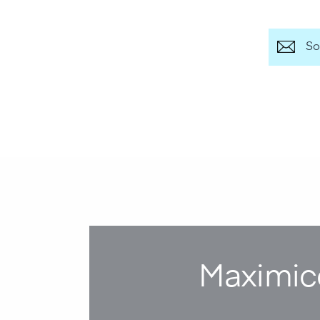
So
Maximice