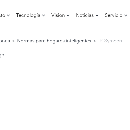
cto
Tecnología
Visión
Noticias
Servicio
>
>
iones
Normas para hogares inteligentes
IP-Symcon