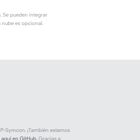
. Se pueden integrar
a nube es opcional.
a IP-Symcon. ¡También estamos
r
aquí en GitHub
. Gracias a