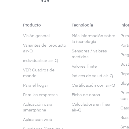
Producto
Tecnología
Info
Visión general
Más información sobre
Prim
la tecnología
Variantes del producto
Port
air-Q
Sensores / valores
Preg
medidos
individualizar air-Q
Sost
Valores límite
VER Cuadros de
Repa
mando
índices de salud air-Q
Blo
Para el hogar
Certificación con air-Q
Prue
Para las empresas
Ficha de datos
con
Aplicación para
Calculadora en línea
Caso
smartphone
air-Q
Busc
Aplicación web
Smar