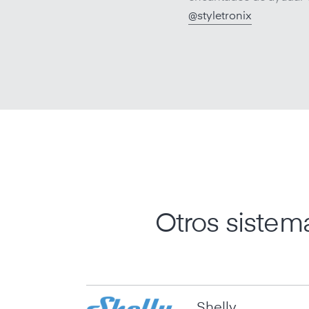
@styletronix
Otros sistem
Shelly