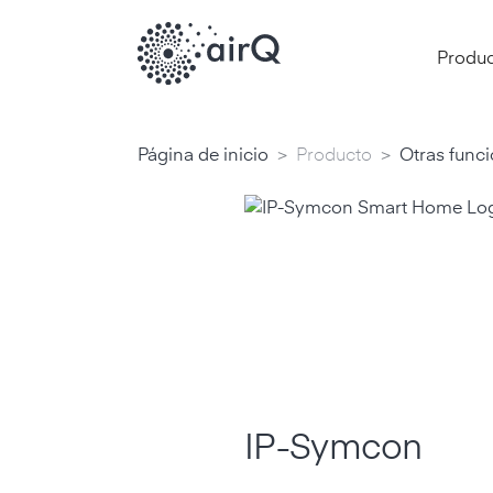
Produ
>
>
Página de inicio
Producto
Otras func
IP-Symcon