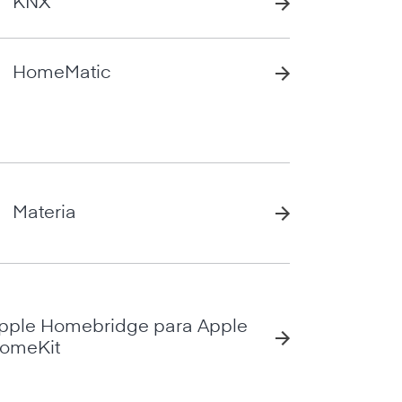
KNX
HomeMatic
Materia
pple Homebridge para Apple
omeKit