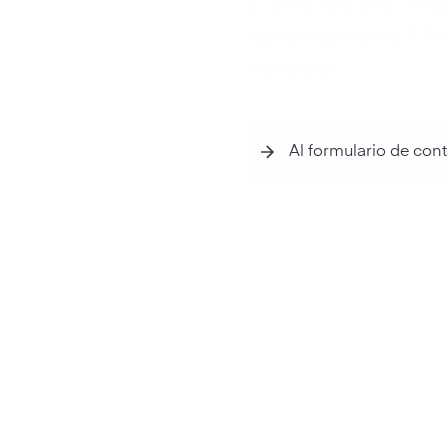
¿Tiene alguna preg
asesoramiento? Pó
nosotros.
Al formulario de con