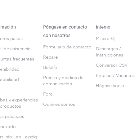
rmación
Póngase en contacto
Interno
con nosotros
eros pasos
Mi aire-Q
Formulario de contacto
al de asistencia
Descargas /
Instrucciones
Repare
untas frecuentes
Conversor CSV
Boletín
enibilidad
Empleo / Vacantes
Prensa y medios de
rabilidad
comunicación
Hágase socio
g
Foro
bas y experiencias
Quiénes somos
 productos
s prácticos
ar todo
t Info Lab Leipzig