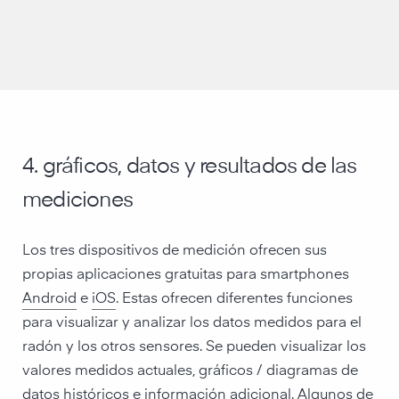
Configuración WLAN más compleja, pero
-
funcionamiento más cómodo después
Sin obligación de utilizar Internet
-
Alto nivel de protección de datos
-
Varios usuarios por aparato de medición
-
Valores medidos inmediatamente después del
-
arranque
4. gráficos, datos y resultados de las
mediciones
Los tres dispositivos de medición ofrecen sus
propias aplicaciones gratuitas para smartphones
Android
e
iOS
. Estas ofrecen diferentes funciones
para visualizar y analizar los datos medidos para el
radón y los otros sensores. Se pueden visualizar los
valores medidos actuales, gráficos / diagramas de
datos históricos e información adicional. Algunos de