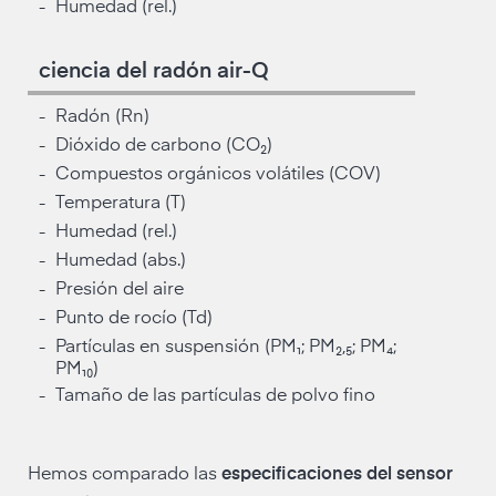
Humedad (rel.)
-
ciencia del radón air-Q
Radón (Rn)
-
Dióxido de carbono (CO₂)
-
Compuestos orgánicos volátiles (COV)
-
Temperatura (T)
-
Humedad (rel.)
-
Humedad (abs.)
-
Presión del aire
-
Punto de rocío (Td)
-
Partículas en suspensión (PM₁; PM₂,₅; PM₄;
-
PM₁₀)
Tamaño de las partículas de polvo fino
-
Hemos comparado las
especificaciones del sensor