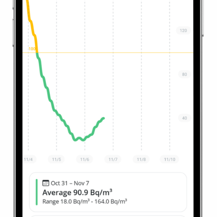
dispositivo de medición y prescinde de consejos
integrados o ayuda adicional. Ofrece una funcionalidad
de medición pura sin consejos ni ayuda adicionales.