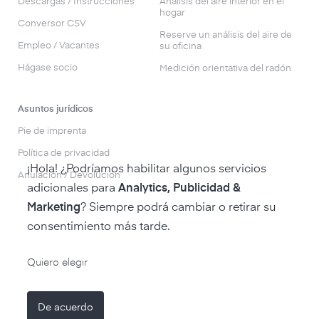
Descargas / Instrucciones
Análisis del aire interior en el
hogar
Conversor CSV
Reserve un análisis del aire de
Empleo / Vacantes
su oficina
Hágase socio
Medición orientativa del radón
Asuntos jurídicos
Pie de imprenta
Política de privacidad
¡Hola! ¿Podríamos habilitar algunos servicios
Anulación / Devolución
adicionales para
Analytics, Publicidad &
Marketing
? Siempre podrá cambiar o retirar su
consentimiento más tarde.
a la tienda air-Q
Quiero elegir
De acuerdo